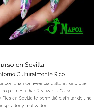
Curso en Sevilla
ntorno Culturalmente Rico
a con una rica herencia cultural, sino que
co para estudiar. Realizar tu
Curso
 Pies en Sevilla
te permitirá disfrutar de una
inspirador y motivador.