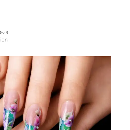
s
leza
ción