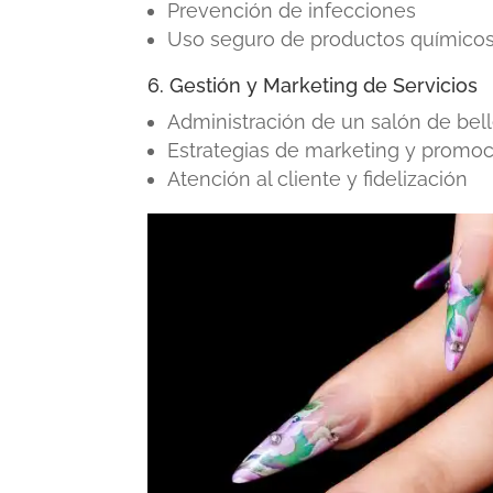
Prevención de infecciones
Uso seguro de productos químico
6. Gestión y Marketing de Servicios
Administración de un salón de bel
Estrategias de marketing y promo
Atención al cliente y fidelización