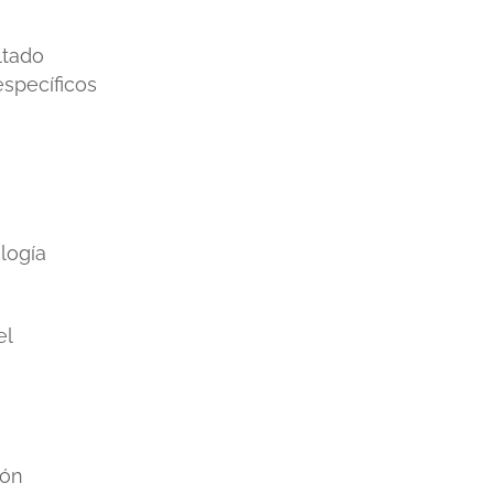
ltado
specíficos
logía
el
ión