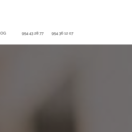
LOG
954 43 28 77
954 36 12 07